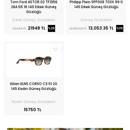
Tom Ford ASTOR 02 TF1356
Philipp Plein SPP008 703X 99 0
28A 55 16 145 Erkek Güneş
145 Erkek Güneş Gözlüğü
Gözlüğü
Erkek Güneş Gözlükleri
Güneş Gözlükleri
21948 TL
13,053.35 TL
%25
%39
29264 TL
21,755.58 TL
Kilian KLNS CORSO C3 51 20
145 Kadın Güneş Gözlüğü
Kadın Güneş Gözlükleri
15750 TL