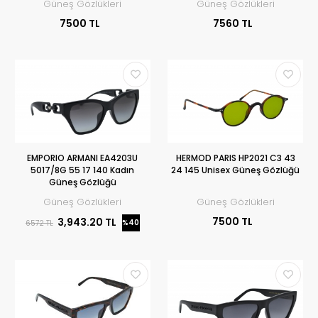
Güneş Gözlükleri
Güneş Gözlükleri
7500 TL
7560 TL
EMPORIO ARMANI EA4203U
HERMOD PARIS HP2021 C3 43
5017/8G 55 17 140 Kadın
24 145 Unisex Güneş Gözlüğü
Güneş Gözlüğü
Güneş Gözlükleri
Güneş Gözlükleri
7500 TL
3,943.20 TL
%40
6572 TL