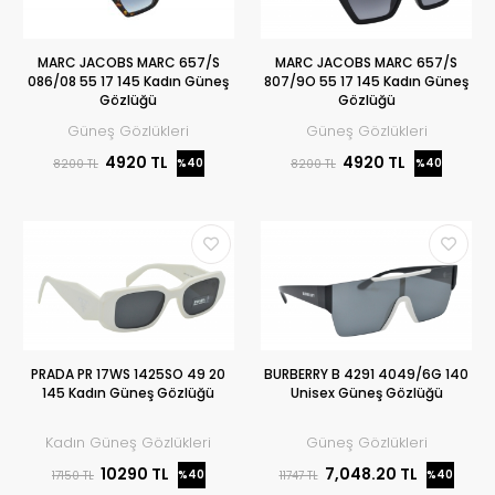
MARC JACOBS MARC 657/S
MARC JACOBS MARC 657/S
086/08 55 17 145 Kadın Güneş
807/9O 55 17 145 Kadın Güneş
Gözlüğü
Gözlüğü
Güneş Gözlükleri
Güneş Gözlükleri
4920 TL
4920 TL
%40
%40
8200 TL
8200 TL
PRADA PR 17WS 1425SO 49 20
BURBERRY B 4291 4049/6G 140
145 Kadın Güneş Gözlüğü
Unisex Güneş Gözlüğü
Kadın Güneş Gözlükleri
Güneş Gözlükleri
10290 TL
7,048.20 TL
%40
%40
17150 TL
11747 TL