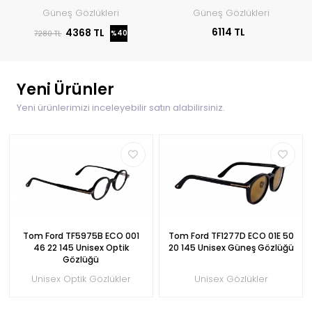
Güneş Gözlükleri
Güneş Gözlükleri
6114 TL
4368 TL
%40
7280 TL
Yeni Ürünler
Yeni ürünlerimizi inceleyebilir satın alabilirsiniz.
Tom Ford TF5975B ECO 001
Tom Ford TF1277D ECO 01E 50
46 22 145 Unisex Optik
20 145 Unisex Güneş Gözlüğü
Gözlüğü
Unisex Optik Gözlükler
Unisex Gözlükler