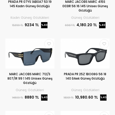
PRADA PR 07YS 1AB0A7 53 19
MARC JACOBS MARC 415S
145 Kadın Güneş Gözlüğü
003IR 56 16 145 Unisex Güneş
Gözlüğü
Kadın Güneş Gözlükleri
Güneş Gözlükleri
9234 TL
4,180.20 TL
%40
%40
15390 TL
6967 TL
MARC JACOBS MARC 712/S
PRADA PR 25Z 1BO08G 56 18
807/IR 99 1 145 Unisex Güneş
140 Erkek Güneş Gözlüğü
Gözlüğü
Güneş Gözlükleri
Güneş Gözlükleri
8880 TL
10,980.60 TL
%40
%40
14800 TL
18301 TL