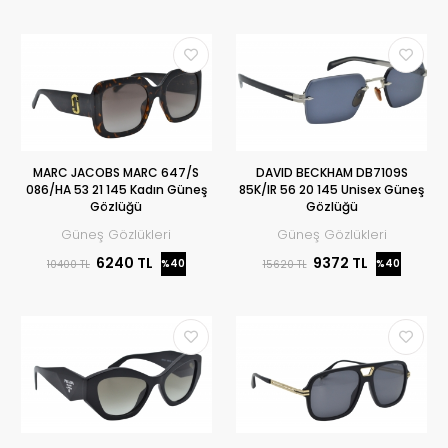
MARC JACOBS MARC 647/S
DAVID BECKHAM DB7109S
086/HA 53 21 145 Kadın Güneş
85K/IR 56 20 145 Unisex Güneş
Gözlüğü
Gözlüğü
Güneş Gözlükleri
Güneş Gözlükleri
6240 TL
9372 TL
%40
%40
10400 TL
15620 TL