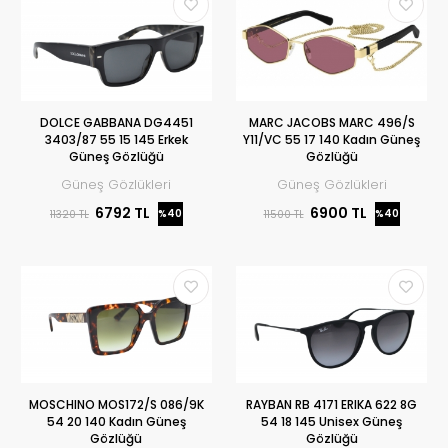
DOLCE GABBANA DG4451
MARC JACOBS MARC 496/S
3403/87 55 15 145 Erkek
Y11/VC 55 17 140 Kadın Güneş
Güneş Gözlüğü
Gözlüğü
Güneş Gözlükleri
Güneş Gözlükleri
6792 TL
6900 TL
%40
%40
11320 TL
11500 TL
MOSCHINO MOS172/S 086/9K
RAYBAN RB 4171 ERIKA 622 8G
54 20 140 Kadın Güneş
54 18 145 Unisex Güneş
Gözlüğü
Gözlüğü