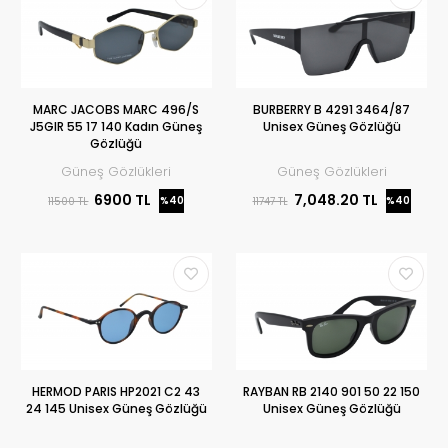
MARC JACOBS MARC 496/S
BURBERRY B 4291 3464/87
J5GIR 55 17 140 Kadın Güneş
Unisex Güneş Gözlüğü
Gözlüğü
Güneş Gözlükleri
Güneş Gözlükleri
6900 TL
7,048.20 TL
%40
%40
11500 TL
11747 TL
HERMOD PARIS HP2021 C2 43
RAYBAN RB 2140 901 50 22 150
24 145 Unisex Güneş Gözlüğü
Unisex Güneş Gözlüğü