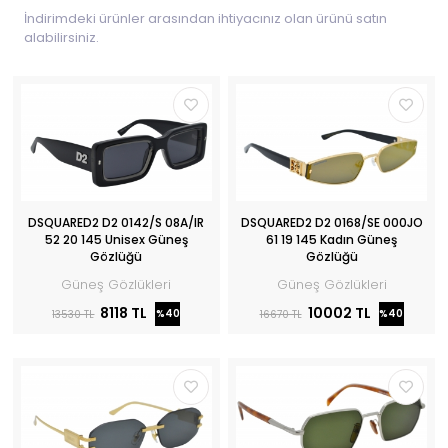
İndirimdeki ürünler arasından ihtiyacınız olan ürünü satın
alabilirsiniz.
DSQUARED2 D2 0142/S 08A/IR
DSQUARED2 D2 0168/SE 000JO
52 20 145 Unisex Güneş
61 19 145 Kadın Güneş
Gözlüğü
Gözlüğü
Güneş Gözlükleri
Güneş Gözlükleri
8118 TL
10002 TL
%40
%40
13530 TL
16670 TL