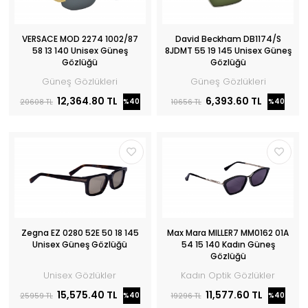
VERSACE MOD 2274 1002/87
David Beckham DB1174/S
58 13 140 Unisex Güneş
8JDMT 55 19 145 Unisex Güneş
Gözlüğü
Gözlüğü
Güneş Gözlükleri
Güneş Gözlükleri
12,364.80 TL
6,393.60 TL
%40
%40
20608 TL
10656 TL
Zegna EZ 0280 52E 50 18 145
Max Mara MILLER7 MM0162 01A
Unisex Güneş Gözlüğü
54 15 140 Kadın Güneş
Gözlüğü
Unisex Gözlükler
Kadın Optik Gözlükler
15,575.40 TL
11,577.60 TL
%40
%40
25959 TL
19296 TL