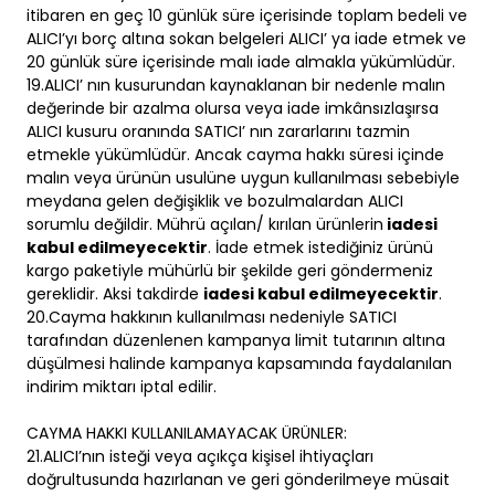
itibaren en geç 10 günlük süre içerisinde toplam bedeli ve
ALICI’yı borç altına sokan belgeleri ALICI’ ya iade etmek ve
20 günlük süre içerisinde malı iade almakla yükümlüdür.
19.ALICI’ nın kusurundan kaynaklanan bir nedenle malın
değerinde bir azalma olursa veya iade imkânsızlaşırsa
ALICI kusuru oranında SATICI’ nın zararlarını tazmin
etmekle yükümlüdür. Ancak cayma hakkı süresi içinde
malın veya ürünün usulüne uygun kullanılması sebebiyle
meydana gelen değişiklik ve bozulmalardan ALICI
sorumlu değildir. Mührü açılan/ kırılan ürünlerin
iadesi
kabul edilmeyecektir
. İade etmek istediğiniz ürünü
kargo paketiyle mühürlü bir şekilde geri göndermeniz
gereklidir. Aksi takdirde
iadesi kabul edilmeyecektir
.
20.Cayma hakkının kullanılması nedeniyle SATICI
tarafından düzenlenen kampanya limit tutarının altına
düşülmesi halinde kampanya kapsamında faydalanılan
indirim miktarı iptal edilir.
CAYMA HAKKI KULLANILAMAYACAK ÜRÜNLER:
21.ALICI’nın isteği veya açıkça kişisel ihtiyaçları
doğrultusunda hazırlanan ve geri gönderilmeye müsait