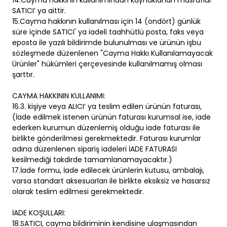
14.Cayma hakkının kullanımından kaynaklanan masraflar
SATICI’ ya aittir.
15.Cayma hakkının kullanılması için 14 (ondört) günlük
süre içinde SATICI' ya iadeli taahhütlü posta, faks veya
eposta ile yazılı bildirimde bulunulması ve ürünün işbu
sözleşmede düzenlenen "Cayma Hakkı Kullanılamayacak
Ürünler" hükümleri çerçevesinde kullanılmamış olması
şarttır.
CAYMA HAKKININ KULLANIMI:
16.3. kişiye veya ALICI’ ya teslim edilen ürünün faturası,
(İade edilmek istenen ürünün faturası kurumsal ise, iade
ederken kurumun düzenlemiş olduğu iade faturası ile
birlikte gönderilmesi gerekmektedir. Faturası kurumlar
adına düzenlenen sipariş iadeleri İADE FATURASI
kesilmediği takdirde tamamlanamayacaktır.)
17.İade formu, İade edilecek ürünlerin kutusu, ambalajı,
varsa standart aksesuarları ile birlikte eksiksiz ve hasarsız
olarak teslim edilmesi gerekmektedir.
İADE KOŞULLARI:
18.SATICI, cayma bildiriminin kendisine ulaşmasından