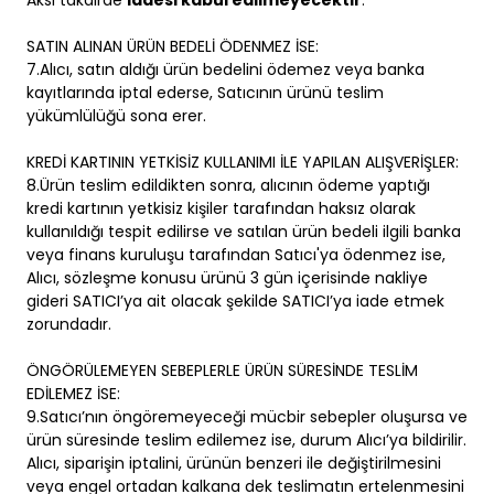
Aksi takdirde
iadesi kabul edilmeyecektir
.
SATIN ALINAN ÜRÜN BEDELİ ÖDENMEZ İSE:
7.Alıcı, satın aldığı ürün bedelini ödemez veya banka
kayıtlarında iptal ederse, Satıcının ürünü teslim
yükümlülüğü sona erer.
KREDİ KARTININ YETKİSİZ KULLANIMI İLE YAPILAN ALIŞVERİŞLER:
8.Ürün teslim edildikten sonra, alıcının ödeme yaptığı
kredi kartının yetkisiz kişiler tarafından haksız olarak
kullanıldığı tespit edilirse ve satılan ürün bedeli ilgili banka
veya finans kuruluşu tarafından Satıcı'ya ödenmez ise,
Alıcı, sözleşme konusu ürünü 3 gün içerisinde nakliye
gideri SATICI’ya ait olacak şekilde SATICI’ya iade etmek
zorundadır.
ÖNGÖRÜLEMEYEN SEBEPLERLE ÜRÜN SÜRESİNDE TESLİM
EDİLEMEZ İSE:
9.Satıcı’nın öngöremeyeceği mücbir sebepler oluşursa ve
ürün süresinde teslim edilemez ise, durum Alıcı’ya bildirilir.
Alıcı, siparişin iptalini, ürünün benzeri ile değiştirilmesini
veya engel ortadan kalkana dek teslimatın ertelenmesini