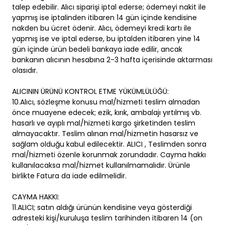
talep edebilir. Alıcı siparişi iptal ederse; ödemeyi nakit ile
yapmış ise iptalinden itibaren 14 gün içinde kendisine
nakden bu ücret ödenir. Alıcı, ödemeyi kredi kartı ile
yapmış ise ve iptal ederse, bu iptalden itibaren yine 14
gün içinde ürün bedeli bankaya iade edilir, ancak
bankanın alıcının hesabına 2-3 hafta içerisinde aktarması
olasıdır.
ALICININ ÜRÜNÜ KONTROL ETME YÜKÜMLÜLÜĞÜ:
10.Alıcı, sözleşme konusu mal/hizmeti teslim almadan
önce muayene edecek; ezik, kırık, ambalajı yırtılmış vb.
hasarlı ve ayıplı mal/hizmeti kargo şirketinden teslim
almayacaktır. Teslim alınan mal/hizmetin hasarsız ve
sağlam olduğu kabul edilecektir. ALICI , Teslimden sonra
mal/hizmeti özenle korunmak zorundadır. Cayma hakkı
kullanılacaksa mal/hizmet kullanılmamalıdır. Ürünle
birlikte Fatura da iade edilmelidir.
CAYMA HAKKI:
11.ALICI; satın aldığı ürünün kendisine veya gösterdiği
adresteki kişi/kuruluşa teslim tarihinden itibaren 14 (on