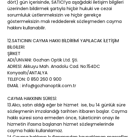
dört) gün içerisinde, SATICI’ya aşağıdaki iletişim bilgileri
üzerinden bildirmek şartıyla hiçbir hukuki ve cezai
sorumluluk üstlenmeksizin ve hiçbir gerekçe
göstermeksizin malı reddederek sözleşmeden cayma
hakkını kullanabilir.
12.SATICININ CAYMA HAKKI BİLDİRİMİ YAPILACAK İLETİŞİM
BİLGİLERİ:
ŞİRKET
ADI/UNVANI: Gozhan Optik Ltd. Şti.
ADRESİ: Akkuyu Mah. Anadolu Cad. No:154DC
Konyaaltı/ANTALYA
TELEFON: 0 850 260 0 900
EMAİL : info@gozhanoptik.com.tr
CAYMA HAKKININ SÜRESİ:
13.Alıcı, satın aldığı eğer bir hizmet ise, bu 14 günlük süre
sözleşmenin imzalandığı tarihten itibaren başlar. Cayma
hakkı süresi sona ermeden önce, tüketicinin onayı ile
hizmetin ifasına başlanan hizmet sözleşmelerinde
cayma hakkı kullanılamaz.