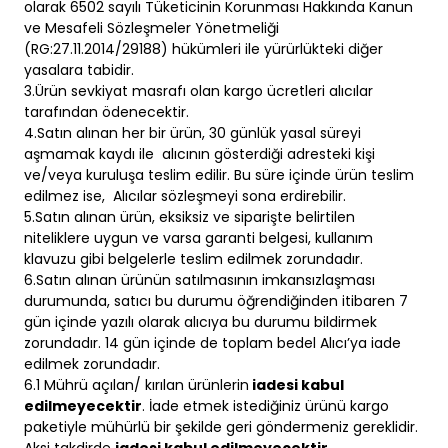
olarak 6502 sayılı Tüketicinin Korunması Hakkında Kanun
ve Mesafeli Sözleşmeler Yönetmeliği
(RG:27.11.2014/29188) hükümleri ile yürürlükteki diğer
yasalara tabidir.
3.Ürün sevkiyat masrafı olan kargo ücretleri alıcılar
tarafından ödenecektir.
4.Satın alınan her bir ürün, 30 günlük yasal süreyi
aşmamak kaydı ile alıcının gösterdiği adresteki kişi
ve/veya kuruluşa teslim edilir. Bu süre içinde ürün teslim
edilmez ise, Alıcılar sözleşmeyi sona erdirebilir.
5.Satın alınan ürün, eksiksiz ve siparişte belirtilen
niteliklere uygun ve varsa garanti belgesi, kullanım
klavuzu gibi belgelerle teslim edilmek zorundadır.
6.Satın alınan ürünün satılmasının imkansızlaşması
durumunda, satıcı bu durumu öğrendiğinden itibaren 7
gün içinde yazılı olarak alıcıya bu durumu bildirmek
zorundadır. 14 gün içinde de toplam bedel Alıcı’ya iade
edilmek zorundadır.
6.1 Mührü açılan/ kırılan ürünlerin
iadesi kabul
edilmeyecektir
. İade etmek istediğiniz ürünü kargo
paketiyle mühürlü bir şekilde geri göndermeniz gereklidir.