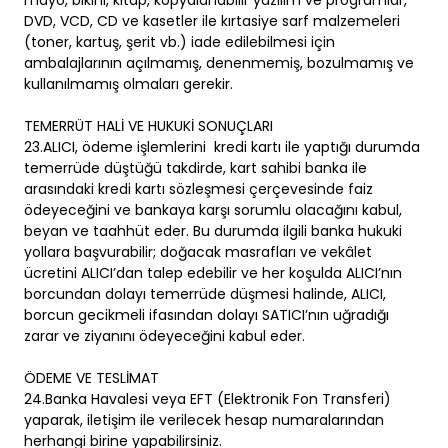
mayo, bikini, kitap, kopyalanabilir yazılım ve programlar,
DVD, VCD, CD ve kasetler ile kırtasiye sarf malzemeleri
(toner, kartuş, şerit vb.) iade edilebilmesi için
ambalajlarının açılmamış, denenmemiş, bozulmamış ve
kullanılmamış olmaları gerekir.
TEMERRÜT HALİ VE HUKUKİ SONUÇLARI
23.ALICI, ödeme işlemlerini kredi kartı ile yaptığı durumda
temerrüde düştüğü takdirde, kart sahibi banka ile
arasındaki kredi kartı sözleşmesi çerçevesinde faiz
ödeyeceğini ve bankaya karşı sorumlu olacağını kabul,
beyan ve taahhüt eder. Bu durumda ilgili banka hukuki
yollara başvurabilir; doğacak masrafları ve vekâlet
ücretini ALICI’dan talep edebilir ve her koşulda ALICI’nın
borcundan dolayı temerrüde düşmesi halinde, ALICI,
borcun gecikmeli ifasından dolayı SATICI’nın uğradığı
zarar ve ziyanını ödeyeceğini kabul eder.
ÖDEME VE TESLİMAT
24.Banka Havalesi veya EFT (Elektronik Fon Transferi)
yaparak, iletişim ile verilecek hesap numaralarından
herhangi birine yapabilirsiniz.