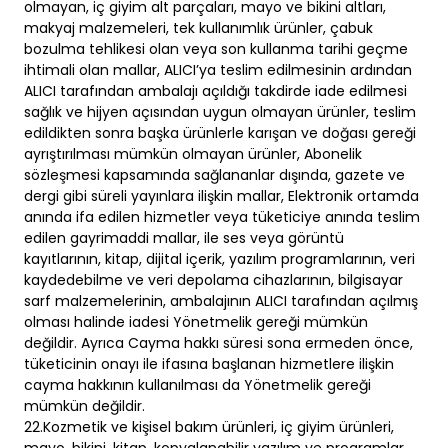
olmayan, iç giyim alt parçaları, mayo ve bikini altları,
makyaj malzemeleri, tek kullanımlık ürünler, çabuk
bozulma tehlikesi olan veya son kullanma tarihi geçme
ihtimali olan mallar, ALICI’ya teslim edilmesinin ardından
ALICI tarafından ambalajı açıldığı takdirde iade edilmesi
sağlık ve hijyen açısından uygun olmayan ürünler, teslim
edildikten sonra başka ürünlerle karışan ve doğası gereği
ayrıştırılması mümkün olmayan ürünler, Abonelik
sözleşmesi kapsamında sağlananlar dışında, gazete ve
dergi gibi süreli yayınlara ilişkin mallar, Elektronik ortamda
anında ifa edilen hizmetler veya tüketiciye anında teslim
edilen gayrimaddi mallar, ile ses veya görüntü
kayıtlarının, kitap, dijital içerik, yazılım programlarının, veri
kaydedebilme ve veri depolama cihazlarının, bilgisayar
sarf malzemelerinin, ambalajının ALICI tarafından açılmış
olması halinde iadesi Yönetmelik gereği mümkün
değildir. Ayrıca Cayma hakkı süresi sona ermeden önce,
tüketicinin onayı ile ifasına başlanan hizmetlere ilişkin
cayma hakkının kullanılması da Yönetmelik gereği
mümkün değildir.
22.Kozmetik ve kişisel bakım ürünleri, iç giyim ürünleri,