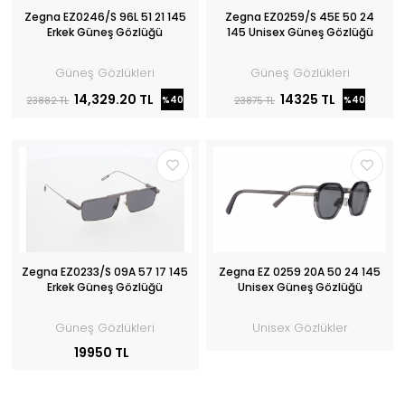
Zegna EZ0246/S 96L 51 21 145
Zegna EZ0259/S 45E 50 24
Erkek Güneş Gözlüğü
145 Unisex Güneş Gözlüğü
Güneş Gözlükleri
Güneş Gözlükleri
14,329.20 TL
14325 TL
%40
%40
23882 TL
23875 TL
Zegna EZ0233/S 09A 57 17 145
Zegna EZ 0259 20A 50 24 145
Erkek Güneş Gözlüğü
Unisex Güneş Gözlüğü
Güneş Gözlükleri
Unisex Gözlükler
19950 TL