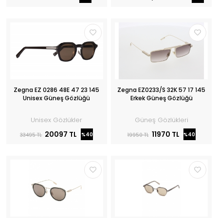
Zegna EZ 0286 48E 47 23 145
Zegna EZ0233/S 32K 57 17 145
Unisex Güneş Gözlüğü
Erkek Güneş Gözlüğü
Unisex Gözlükler
Güneş Gözlükleri
20097 TL
11970 TL
%40
%40
33495 TL
19950 TL