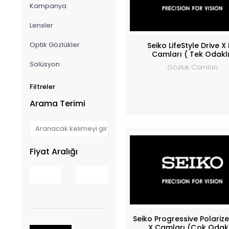
Kampanya
Lensler
Optik Gözlükler
Seiko LifeStyle Drive X
Camları ( Tek Odakl
Solüsyon
Gözlük Camları
Filtreler
Arama Terimi
Fiyat Aralığı
Seiko Progressive Polariz
X Camları (Çok Odakl