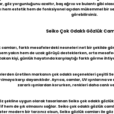
 göz yorgunluğunu azaltır, baş ağrısı ve bulantı gibi olası 
ı hem estetik hem de fonksiyonel açıdan mükemmel bir seçi
görebilirsiniz.
Seiko Çok Odaklı Gözlük Cam
 camları, farklı mesafelerdeki nesneleri net bir şekilde gö
 hem yakın hem de uzak görüşü desteklerken, orta mesafede
akan kişi, günlük hayatında karşılaştığı farklı görme ihtiyaç
lerden üretilen markanın çok odaklı seçenekleri çeşitli
Se
rılmaya karşı dayanıklıdır. Ayrıca, camlar, UV ışınlarına ve
zararlı ışınlardan korurken, renkleri daha canlı 
öz şekline uygun olarak tasarlanan Seiko çok odaklı gözlük c
 hem de şık olmasını sağlar. Seiko çok odaklı gözlük camla
ister modern bir tarzınız olsun, Seiko gözlük camları ile göz 