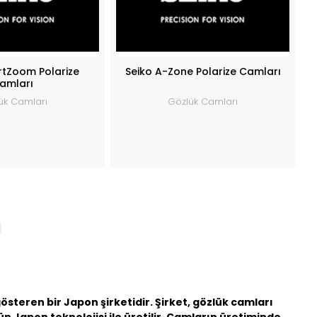
rtZoom Polarize
Seiko A-Zone Polarize Camları
amları
ük Camları
Gözlük Camları
gösteren bir Japon şirketidir. Şirket, gözlük camları