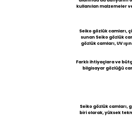
alanında da dünyanın önd
kullanılan malzemeler ve
Seiko gözlük camları, ç
sunan
Seiko gözlük ca
gözlük camları, UV ışın
Farklı ihtiyaçlara ve büt
bilgisayar gözlüğü cam
Seiko gözlük camları, g
biri olarak, yüksek tekn