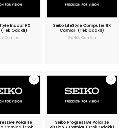
eStyle Indoor RX
Seiko LifeStyle Computer RX
 (Tek Odaklı)
Camları (Tek Odaklı)
ük Camları
Gözlük Camları
ressive Polarize
Seiko Progressive Polarize
ra Camları (Çok
Vission X Camlar ( Çok Odaklı)