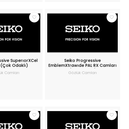
ssive SuperıorXCel
Seiko Progressive
 (Çok Odaklı)
EmblemXtrawıde PAL RX Camları
(Çok odaklı)
ük Camları
Gözlük Camları