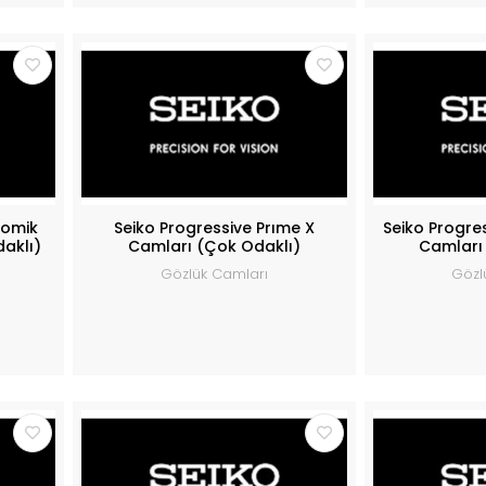
romik
Seiko Progressive Prıme X
Seiko Progre
daklı)
Camları (Çok Odaklı)
Camları
Gözlük Camları
Gözl