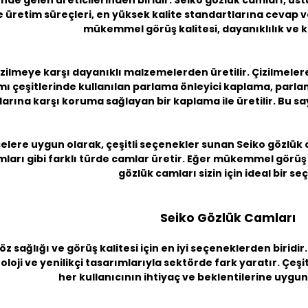
e gelen üreticilerinden biridir. Seiko gözlük camları, üstü
 üretim süreçleri, en yüksek kalite standartlarına cevap 
mükemmel görüş kalitesi, dayanıklılık ve 
izilmeye karşı dayanıklı malzemelerden üretilir. Çizilmele
mı çeşitlerinde kullanılan parlama önleyici kaplama, parla
larına karşı koruma sağlayan bir kaplama ile üretilir. Bu sa
çelere uygun olarak, çeşitli seçenekler sunan Seiko gözlük c
ları gibi farklı türde camlar üretir. Eğer mükemmel görüş k
gözlük camları sizin için ideal bir se
Seiko Gözlük Camları
öz sağlığı ve görüş kalitesi için en iyi seçeneklerden birid
oloji ve yenilikçi tasarımlarıyla sektörde fark yaratır. Çeşit
her kullanıcının ihtiyaç ve beklentilerine uygu