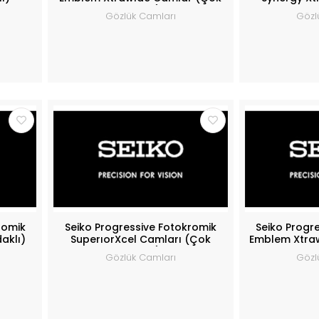
Odaklı)
O
Gözlük Camları
Gözl
romik
Seiko Progressive Fotokromik
Seiko Progr
aklı)
SuperıorXcel Camları (Çok
Emblem Xtra
Odaklı)
O
Gözlük Camları
Gözl