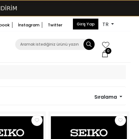
TR
Giriş Yap
book
İnstagram
Twitter
0
Sıralama