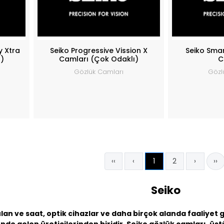
y Xtra
Seiko Progressive Vission X
Seiko Sma
)
Camları (Çok Odaklı)
C
Gözlük Camları
Gözl
‹‹
‹
1
2
›
››
Seiko
ulan ve saat, optik cihazlar ve daha birçok alanda faaliyet 