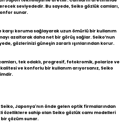
n Japon teknolojisi ile üretilir. Camların üretiminde
verecek seviyededir. Bu sayede,
Seiko
gözlük camları,
konfor sunar.
re karşı koruma sağlayarak uzun ömürlü bir kullanım
mayı azaltarak daha net bir görüş sağlar. Seiko’nun
yede, gözlerinizi güneşin zararlı ışınlarından korur.
amları, tek odaklı, progresif, fotokromik, polarize ve
alitesi ve konforlu bir kullanım arıyorsanız, Seiko
çimdir.
ir. Seiko, Japonya'nın önde gelen optik firmalarından
li özelliklere sahip olan
Seiko gözlük camı
modelleri
n bir çözüm sunar.