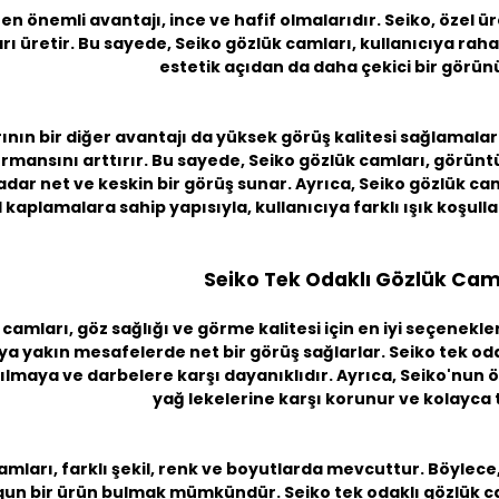
en önemli avantajı, ince ve hafif olmalarıdır. Seiko, özel 
rı üretir. Bu sayede, Seiko gözlük camları, kullanıcıya raha
estetik açıdan da daha çekici bir görü
nın bir diğer avantajı da yüksek görüş kalitesi sağlamalarıd
rmansını arttırır. Bu sayede, Seiko gözlük camları, görüntü
ar net ve keskin bir görüş sunar. Ayrıca, Seiko gözlük cam
el kaplamalara sahip yapısıyla, kullanıcıya farklı ışık koş
Seiko Tek Odaklı Gözlük Cam
 camları, göz sağlığı ve görme kalitesi için en iyi seçenekle
veya yakın mesafelerde net bir görüş sağlarlar. Seiko tek o
ırılmaya ve darbelere karşı dayanıklıdır. Ayrıca, Seiko'nun 
yağ lekelerine karşı korunur ve kolayca 
amları, farklı şekil, renk ve boyutlarda mevcuttur. Böylece
un bir ürün bulmak mümkündür. Seiko tek odaklı gözlük cam