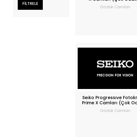
Gözlük Camları
Seıko Progressıve Fotok
Prime X Camları (Çok Od
Gözlük Camları