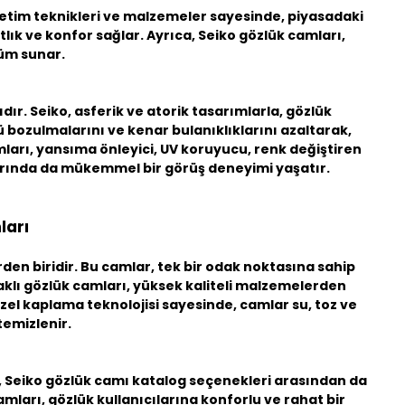
üretim teknikleri ve malzemeler sayesinde, piyasadaki
tlık ve konfor sağlar. Ayrıca, Seiko gözlük camları,
nüm sunar.
ır. Seiko, asferik ve atorik tasarımlarla, gözlük
 bozulmalarını ve kenar bulanıklıklarını azaltarak,
ları, yansıma önleyici, UV koruyucu, renk değiştiren
ullarında da mükemmel bir görüş deneyimi yaşatır.
ları
rden biridir. Bu camlar, tek bir odak noktasına sahip
daklı gözlük camları, yüksek kaliteli malzemelerden
özel kaplama teknolojisi sayesinde, camlar su, toz ve
temizlenir.
,
Seiko gözlük camı katalog
seçenekleri arasından da
ları, gözlük kullanıcılarına konforlu ve rahat bir