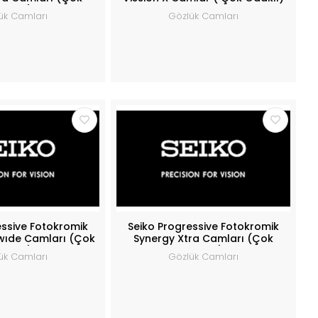
daklı)
ük Camları
Gözlük Camları
essive Fotokromik
Seiko Progressive Fotokromik
wıde Camları (Çok
Synergy Xtra Camları (Çok
daklı)
Odaklı)
ük Camları
Gözlük Camları