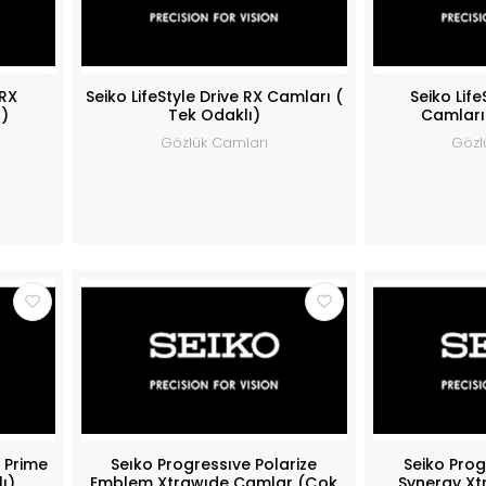
 RX
Seiko LifeStyle Drive RX Camları (
Seiko Lif
ı)
Tek Odaklı)
Camları
Gözlük Camları
Gözl
e Prime
Seıko Progressıve Polarize
Seiko Prog
ı)
Emblem Xtrawıde Camlar (Çok
Synergy Xt