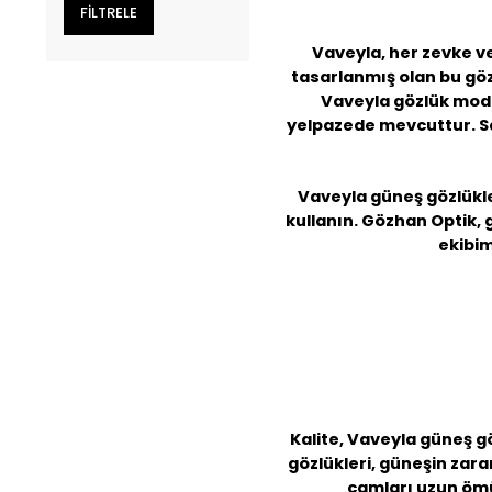
Vaveyla, her zevke ve
tasarlanmış olan bu gözl
Vaveyla gözlük
model
yelpazede mevcuttur. Sa
Vaveyla güneş gözlükle
kullanın. Gözhan Optik, g
ekibim
Kalite,
Vaveyla güneş g
gözlükleri, güneşin zarar
camları uzun ömü