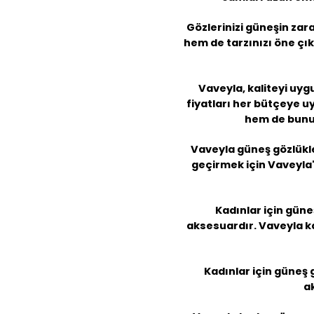
Gözlerinizi güneşin zar
hem de tarzınızı öne çı
Vaveyla, kaliteyi uyg
fiyatları
her bütçeye uyg
hem de bunu 
Vaveyla güneş gözlükle
geçirmek için Vaveyla'n
Kadınlar için güne
aksesuardır.
Vaveyla k
Kadınlar için güneş 
a