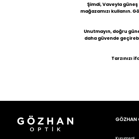
Şimdi, Vaveyla güneş 
mağazamızı kullanın. Göz
Unutmayın, doğru güneş 
daha güvende geçirebil
Tarzınızı if
GÖZHAN 
Kurumsal