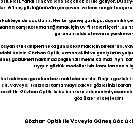
lükleri, farklı renk ve lens seçenekleri ile geliyor. Bu say
ur. Güneş gözlüğünüzün çerçevesi ve lens rengini seçerek
 kaliteye de odaklanır. Her bir güneş gözlüğü, dayanıklı çer
nlarına karşı koruma sağlamak için UV filtreleri içerir. Bu 
görünüm elde etmenize yardımcı o
 bayan
stil sahiplerine özgünlük katmak için birebirdir. V
edebilirsiniz. Gözhan Optik, uzman ekibi ve geniş ürün ye
güneş gözlükleri hakkında bilgilendirmekle kalmaz. Aynı zama
uygun gözlük modelleri vb. konularında bilgi 
kat edilmesi gereken bazı noktalar vardır. Doğru gözlük ter
r. Vaveyla, tarzınızı tamamlayacak ve gözlerinizi zararlı 
 tercihtir. Gözhan Optik ile bu benzersiz deneyimi yaşamak
gözlüklerini keşfedin!
Gözhan Optik ile Vaveyla Güneş Gözlükl