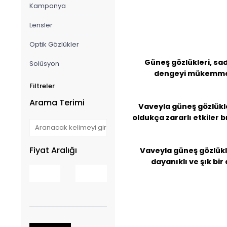
Kampanya
Lensler
Optik Gözlükler
Güneş gözlükleri, sad
Solüsyon
dengeyi mükemmel b
Filtreler
Arama Terimi
Vaveyla güneş gözlükle
oldukça zararlı etkiler b
Fiyat Aralığı
Vaveyla güneş gözlükle
dayanıklı ve şık bi