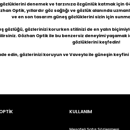
gözlüklerini denemek ve tarzınıza özgünlük katmak için G
han Optik, yıllardır göz sağlığı ve gözlük alanında uzman
ve en son tasarım güneş gözlüklerini sizin için sunm
gözlüğü, gözlerinizi korurken stilinizi de en yalın biçimiyl
irsiniz. Gözhan Optik ile bu benzersiz deneyimi yaşamak i
gözlüklerini keşfedin!
ade edin, gözlerinizi koruyun ve Vaveyla ile güneşin keyfini
OPTİK
KULLANIM
Mesafeli Satış Sözleşmesi