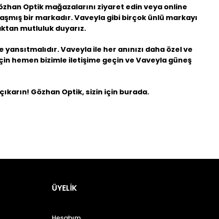
özhan Optik mağazalarını ziyaret edin veya online
laşmış bir markadır. Vaveyla gibi birçok ünlü markayı
aktan mutluluk duyarız.
e yansıtmalıdır. Vaveyla ile her anınızı daha özel ve
çin hemen bizimle iletişime geçin ve Vaveyla güneş
 çıkarın! Gözhan Optik, sizin için burada.
ÜYELİK
Hesabım