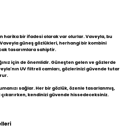
harika bir ifadesi olarak var olurlar. Vaveyla, bu
 Vaveyla güneş gözlükleri, herhangi bir kombini
cak tasarımlara sahiptir.
ığınız için de önemlidir. Güneşten gelen ve gözlerde
veyla'nın UV filtreli camları, gözlerinizi güvende tutar
rur.
umanızı sağlar. Her bir gözlük, özenle tasarlanmış,
ni çıkarırken, kendinizi güvende hissedeceksiniz.
leri