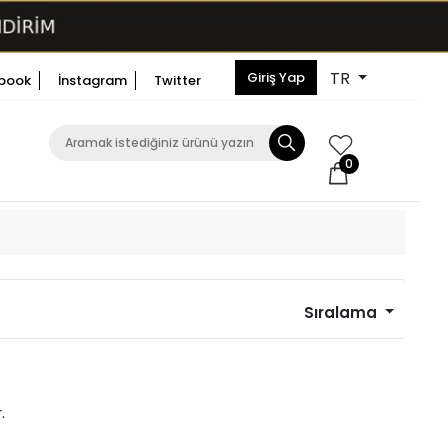
TR
Giriş Yap
book
İnstagram
Twitter
0
Sıralama
.