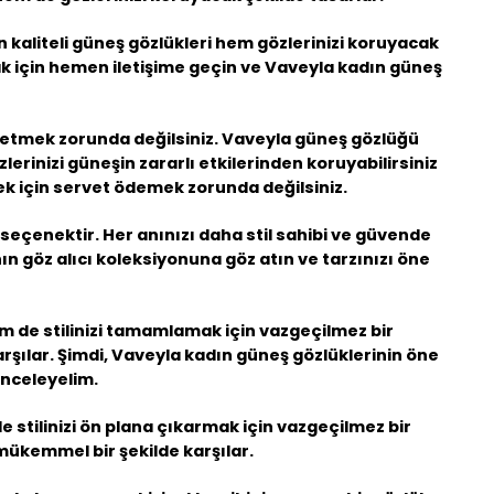
 kaliteli güneş gözlükleri hem gözlerinizi koruyacak
k için hemen iletişime geçin ve Vaveyla kadın güneş
ı etmek zorunda değilsiniz.
Vaveyla güneş gözlüğü
erinizi güneşin zararlı etkilerinden koruyabilirsiniz
 için servet ödemek zorunda değilsiniz.
seçenektir. Her anınızı daha stil sahibi ve güvende
ın göz alıcı koleksiyonuna göz atın ve tarzınızı öne
m de stilinizi tamamlamak için vazgeçilmez bir
arşılar. Şimdi, Vaveyla kadın güneş gözlüklerinin öne
inceleyelim.
 stilinizi ön plana çıkarmak için vazgeçilmez bir
mükemmel bir şekilde karşılar.