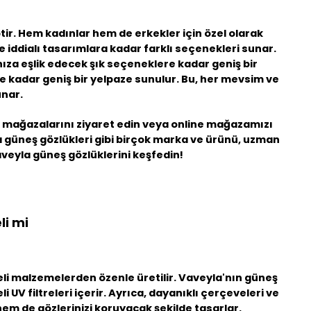
ir. Hem kadınlar hem de erkekler için özel olarak
e iddialı tasarımlara kadar farklı seçenekleri sunar.
nıza eşlik edecek şık seçeneklere kadar geniş bir
 kadar geniş bir yelpaze sunulur. Bu, her mevsim ve
unar.
 mağazalarını ziyaret edin veya online mağazamızı
yla güneş gözlükleri gibi birçok marka ve ürünü, uzman
aveyla güneş gözlüklerini keşfedin!
li mi
teli malzemelerden özenle üretilir. Vaveyla'nın güneş
 UV filtreleri içerir. Ayrıca, dayanıklı çerçeveleri ve
em de gözlerinizi koruyacak şekilde tasarlar.