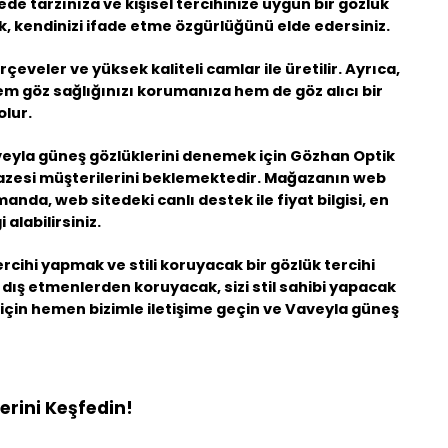
ede tarzınıza ve kişisel tercihinize uygun bir gözlük
, kendinizi ifade etme özgürlüğünü elde edersiniz.
çeveler ve yüksek kaliteli camlar ile üretilir. Ayrıca,
hem göz sağlığınızı korumanıza hem de göz alıcı bir
lur.
aveyla güneş gözlüklerini denemek için Gözhan Optik
lpazesi müşterilerini beklemektedir. Mağazanın web
nda, web sitedeki canlı destek ile fiyat bilgisi, en
alabilirsiniz.
cihi yapmak ve stili koruyacak bir gözlük tercihi
dış etmenlerden koruyacak, sizi stil sahibi yapacak
 için hemen bizimle iletişime geçin ve Vaveyla güneş
erini Keşfedin!