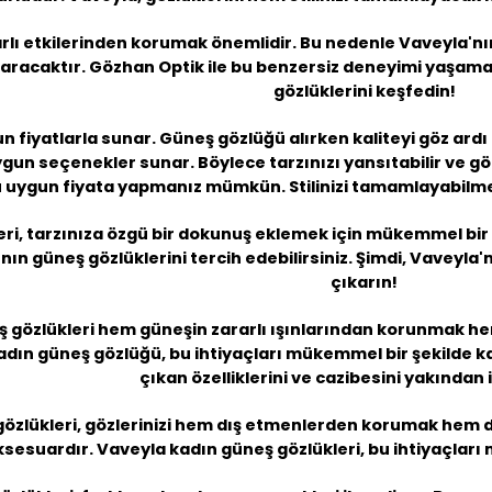
arlı etkilerinden korumak önemlidir. Bu nedenle Vaveyla'nın
karacaktır. Gözhan Optik ile bu benzersiz deneyimi yaşama
gözlüklerini keşfedin!
un fiyatlarla sunar. Güneş gözlüğü alırken kaliteyi göz ard
un seçenekler sunar. Böylece tarzınızı yansıtabilir ve gözl
uygun fiyata yapmanız mümkün. Stilinizi tamamlayabilmek
ri, tarzınıza özgü bir dokunuş eklemek için mükemmel bir 
ın güneş gözlüklerini tercih edebilirsiniz. Şimdi, Vaveyla'n
çıkarın!
ş gözlükleri hem güneşin zararlı ışınlarından korunmak he
adın güneş gözlüğü
, bu ihtiyaçları mükemmel bir şekilde k
çıkan özelliklerini ve cazibesini yakından 
gözlükleri, gözlerinizi hem dış etmenlerden korumak hem de
ksesuardır. Vaveyla kadın güneş gözlükleri, bu ihtiyaçları 