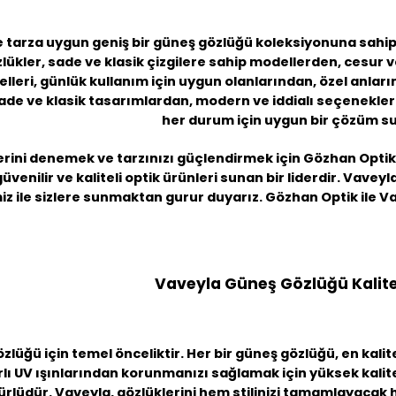
 tarza uygun geniş bir güneş gözlüğü koleksiyonuna sahipt
ükler, sade ve klasik çizgilere sahip modellerden, cesur v
leri, günlük kullanım için uygun olanlarından, özel anları
de ve klasik tasarımlardan, modern ve iddialı seçeneklere
her durum için uygun bir çözüm s
rini denemek ve tarzınızı güçlendirmek için Gözhan Optik
üvenilir ve kaliteli optik ürünleri sunan bir liderdir. Vave
iz ile sizlere sunmaktan gurur duyarız. Gözhan Optik ile V
Vaveyla Güneş Gözlüğü Kalite
özlüğü
için temel önceliktir. Her bir güneş gözlüğü, en kali
lı UV ışınlarından korunmanızı sağlamak için yüksek kaliteli
rlüdür. Vaveyla, gözlüklerini hem stilinizi tamamlayacak h