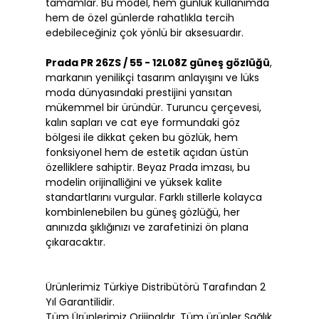
tamamlar. Bu model, hem günlük kullanımda
hem de özel günlerde rahatlıkla tercih
edebileceğiniz çok yönlü bir aksesuardır.
Prada PR 26ZS / 55 - 12L08Z güneş gözlüğü
,
markanın yenilikçi tasarım anlayışını ve lüks
moda dünyasındaki prestijini yansıtan
mükemmel bir üründür. Turuncu çerçevesi,
kalın sapları ve cat eye formundaki göz
bölgesi ile dikkat çeken bu gözlük, hem
fonksiyonel hem de estetik açıdan üstün
özelliklere sahiptir. Beyaz Prada imzası, bu
modelin orijinalliğini ve yüksek kalite
standartlarını vurgular. Farklı stillerle kolayca
kombinlenebilen bu güneş gözlüğü, her
anınızda şıklığınızı ve zarafetinizi ön plana
çıkaracaktır.
Ürünlerimiz Türkiye Distribütörü Tarafından 2
Yıl Garantilidir.
Tüm Ürünlerimiz Orijinaldır. Tüm ürünler Sağlık