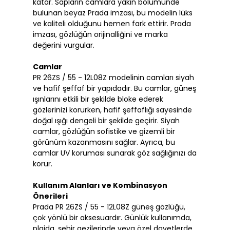
katar. Sapların camlara yakın bölümünde
bulunan beyaz Prada imzası, bu modelin lüks
ve kaliteli olduğunu hemen fark ettirir. Prada
imzası, gözlüğün orijinalliğini ve marka
değerini vurgular.
Camlar
PR 26ZS / 55 - 12L08Z modelinin camları siyah
ve hafif şeffaf bir yapıdadır. Bu camlar, güneş
ışınlarını etkili bir şekilde bloke ederek
gözlerinizi korurken, hafif şeffaflığı sayesinde
doğal ışığı dengeli bir şekilde geçirir. Siyah
camlar, gözlüğün sofistike ve gizemli bir
görünüm kazanmasını sağlar. Ayrıca, bu
camlar UV koruması sunarak göz sağlığınızı da
korur.
Kullanım Alanları ve Kombinasyon
Önerileri
Prada PR 26ZS / 55 - 12L08Z güneş gözlüğü,
çok yönlü bir aksesuardır. Günlük kullanımda,
plajda, şehir gezilerinde veya özel davetlerde