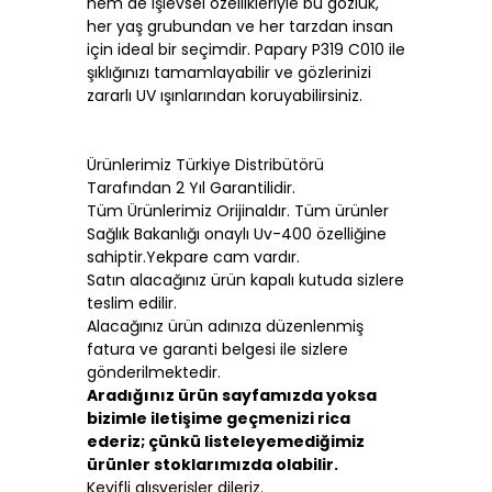
hem de işlevsel özellikleriyle bu gözlük,
her yaş grubundan ve her tarzdan insan
için ideal bir seçimdir. Papary P319 C010 ile
şıklığınızı tamamlayabilir ve gözlerinizi
zararlı UV ışınlarından koruyabilirsiniz.
Ürünlerimiz Türkiye Distribütörü
Tarafından 2 Yıl Garantilidir.
Tüm Ürünlerimiz Orijinaldır. Tüm ürünler
Sağlık Bakanlığı onaylı Uv-400 özelliğine
sahiptir.Yekpare cam vardır.
Satın alacağınız ürün kapalı kutuda sizlere
teslim edilir.
Alacağınız ürün adınıza düzenlenmiş
fatura ve garanti belgesi ile sizlere
gönderilmektedir.
Aradığınız ürün sayfamızda yoksa
bizimle iletişime geçmenizi rica
ederiz; çünkü listeleyemediğimiz
ürünler stoklarımızda olabilir.
Keyifli alışverişler dileriz.