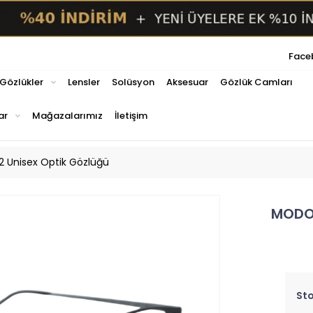
Face
 Gözlükler
Lensler
Solüsyon
Aksesuar
Gözlük Camları
ar
Mağazalarımız
İletişim
 Unisex Optik Gözlüğü
MODO 
Sto