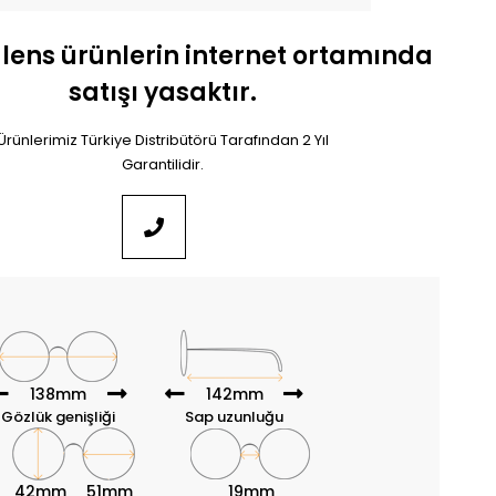
 lens ürünlerin internet ortamında
satışı yasaktır.
Ürünlerimiz Türkiye Distribütörü Tarafından 2 Yıl
Garantilidir.
138mm
142mm
Gözlük genişliği
Sap uzunluğu
42mm
51mm
19mm