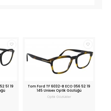
52 51 19
Tom Ford TF 6032-B ECO 056 52 19
üğü
145 Unisex Optik Gözlüğü
Optik Gözlükler