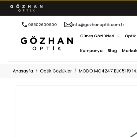
08502600900
info@gozhanoptik.com.tr
Güneş Gözlükleri
Optik
Kampanya
Blog
Markal
Anasayfa
Optik Gözlükler
MODO MO4247 BLK 51 19 142