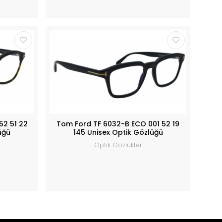
52 51 22
Tom Ford TF 6032-B ECO 001 52 19
üğü
145 Unisex Optik Gözlüğü
Optik Gözlükler