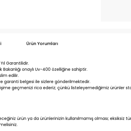
i
Ürün Yorumları
ıl Garantilidir.
k Bakanlığı onaylı Uv-400 özelliğine sahiptir.
im edilir.
 garanti belgesi ile sizlere gönderilmektedir.
işime geçmenizi rica ederiz; çünkü listeleyemediğimiz ürünler stok
eğiniz ürün ya da ürünlerinizin kullanılmamış olması; eksiksiz tüm
elisiniz.