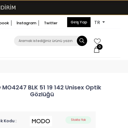
TR
Giriş Yap
book
İnstagram
Twitter
0
MO4247 BLK 51 19 142 Unisex Optik
Gözlüğü
Stokta Yok
k Kodu :