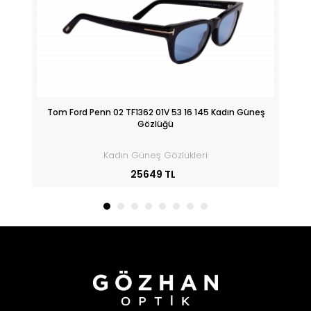
Tom Ford Penn 02 TF1362 01V 53 16 145 Kadın Güneş
Tom
Gözlüğü
Kadın Güneş Gözlükleri
25649 TL