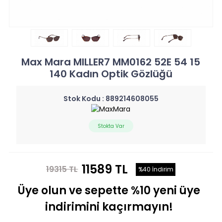
Max Mara MILLER7 MM0162 52E 54 15
140 Kadın Optik Gözlüğü
Stok Kodu :
889214608055
Stokta Var
11589 TL
19315 TL
%40 İndirim
Üye olun ve sepette %10 yeni üye
indirimini kaçırmayın!