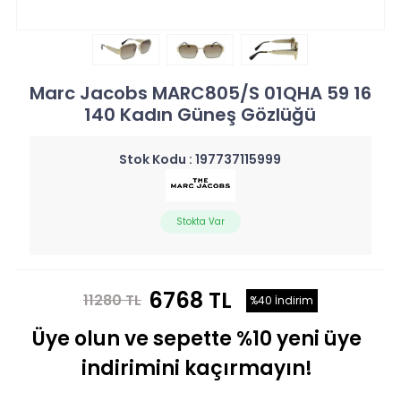
Marc Jacobs MARC805/S 01QHA 59 16
140 Kadın Güneş Gözlüğü
Stok Kodu :
197737115999
Stokta Var
6768 TL
11280 TL
%40 İndirim
Üye olun ve sepette %10 yeni üye
indirimini kaçırmayın!