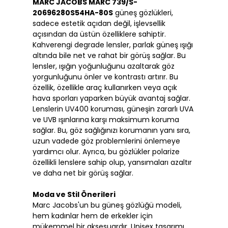
MARC JACOBS MARC 739/S-
20696280S54HA-80S
güneş gözlükleri,
sadece estetik açıdan değil, işlevsellik
açısından da üstün özelliklere sahiptir.
Kahverengi degrade lensler, parlak güneş ışığı
altında bile net ve rahat bir görüş sağlar. Bu
lensler, ışığın yoğunluğunu azaltarak göz
yorgunluğunu önler ve kontrastı artırır. Bu
özellik, özellikle araç kullanırken veya açık
hava sporları yaparken büyük avantaj sağlar.
Lenslerin UV400 koruması, güneşin zararlı UVA
ve UVB ışınlarına karşı maksimum koruma
sağlar. Bu, göz sağlığınızı korumanın yanı sıra,
uzun vadede göz problemlerini önlemeye
yardımcı olur. Ayrıca, bu gözlükler polarize
özellikli lenslere sahip olup, yansımaları azaltır
ve daha net bir görüş sağlar.
Moda ve Stil Önerileri
Marc Jacobs'un bu güneş gözlüğü modeli,
hem kadınlar hem de erkekler için
mükemmel bir aksesuardır. Unisex tasarımı