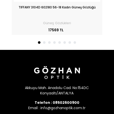
üğü
TIFFANY 3104D 602180 56-18 Kadın Güneş Gözlüğü
Güneş Gözlükleri
17569 TL
Akkuyu Mah. Anadolu Cad. No:154DC
Konyaaltı/ANTALYA
Telefon :
08502600900
Email :
info@gozhanoptik.com.tr