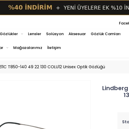
Face
 Gözlükler
Lensler
Solüsyon
Aksesuar
Gözlük Camları
ar
Mağazalarımız
İletişim
11C T850-140 49 22 130 COLU12 Unisex Optik Gözlüğü
Lindberg
1
Sto