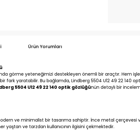
i
Ürün Yorumları
ğü
nda görme yeteneğimizi destekleyen önemli bir araçtır. Hem işlev
bir fark yaratabilir. Bu bağlamda, Lindberg 5504 U12 49 22 140 op
dberg 5504 U12 49 22 140 optik gözlüğü
nün detaylı bir incele
odern ve minimalist bir tasarıma sahiptir. İnce metal çerçevesi v
er yaştan ve tarzdan kullanıcının ilgisini çekmektedir.