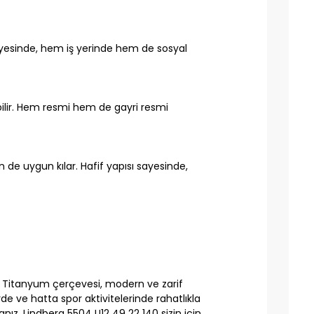
 sayesinde, hem iş yerinde hem de sosyal
abilir. Hem resmi hem de gayri resmi
 de uygun kılar. Hafif yapısı sayesinde,
r. Titanyum çerçevesi, modern ve zarif
erde ve hatta spor aktivitelerinde rahatlıkla
anız, Lindberg 5504 U12 49 22 140 sizin için