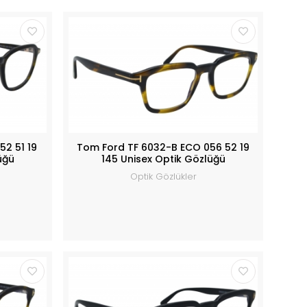
52 51 19
Tom Ford TF 6032-B ECO 056 52 19
üğü
145 Unisex Optik Gözlüğü
Optik Gözlükler