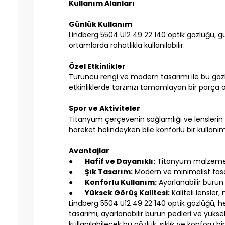
Kullanım Alanları
Günlük Kullanım
Lindberg 5504 U12 49 22 140 optik gözlüğü, gün
ortamlarda rahatlıkla kullanılabilir.
Özel Etkinlikler
Turuncu rengi ve modern tasarımı ile bu gözlük
etkinliklerde tarzınızı tamamlayan bir parça o
Spor ve Aktiviteler
Titanyum çerçevenin sağlamlığı ve lenslerin n
hareket halindeyken bile konforlu bir kullanı
Avantajlar
●
Hafif ve Dayanıklı:
Titanyum malzeme, g
●
Şık Tasarım:
Modern ve minimalist tasar
●
Konforlu Kullanım:
Ayarlanabilir burun 
●
Yüksek Görüş Kalitesi:
Kaliteli lensler,
Lindberg 5504 U12 49 22 140 optik gözlüğü, he
tasarımı, ayarlanabilir burun pedleri ve yüksek 
kullanılabilecek bu gözlük, şıklık ve konforu b