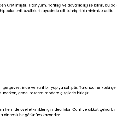
üretilmiştir. Titanyum, hafifliği ve dayanıklılığı ile bilinir, bu d
alerjenik özellikleri sayesinde cilt tahrişi riski minimize edilir.
 çerçevesi, ince ve zarif bir yapıya sahiptir. Turuncu renkteki 
 sunarken, genel tasarım modern çizgilerle birleşir.
em de özel etkinlikler için ideal kılar. Canlı ve dikkat çekici bir 
a dinamik bir görünüm kazandırır.