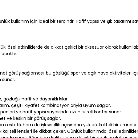
lük kullanım için ideal bir tercihtir. Hafif yapısı ve şık tasarımı
, özel etkinliklerde de dikkat çekici bir aksesuar olarak kullanıl
lacaktır.
et görüş sağlaması, bu gözlüğü spor ve açık hava aktiviteleri için
m sunar.
özlüğü hafif ve dayanıklı kılar.
ım, çeşitli kıyafet kombinasyonlarıyla uyum sağlar.
pedleri ve hafif yapısı sayesinde uzun süreli konfor sunar.
 net ve keskin bir görüş sağlar.
m estetik hem de işlevsellik açısından yüksek kaliteli bir üründü
kaliteli lensleri ile dikkat çeker. Günlük kullanımda, özel etkinlikl
ir arada sunar. Eğer hem kaliteli hem de şık bir optik gözlük arıyors