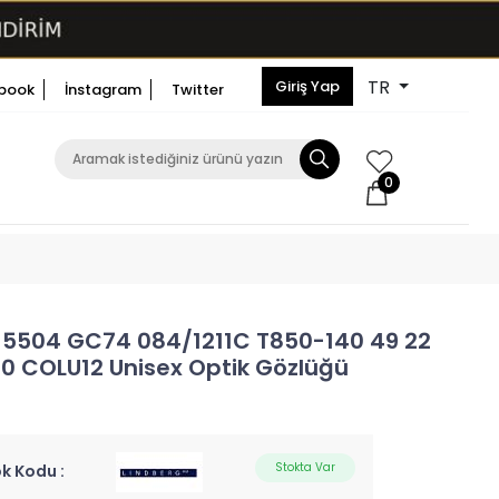
TR
Giriş Yap
book
İnstagram
Twitter
0
 5504 GC74 084/1211C T850-140 49 22
30 COLU12 Unisex Optik Gözlüğü
Stokta Var
k Kodu :