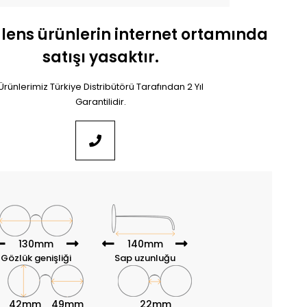
 lens ürünlerin internet ortamında
satışı yasaktır.
Ürünlerimiz Türkiye Distribütörü Tarafından 2 Yıl
Garantilidir.
130mm
140mm
Gözlük genişliği
Sap uzunluğu
42mm
49mm
22mm