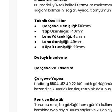
Bu model, yüksek kaliteli titanyum malzemeden 
sağlam kalmasını sağlar. Ayrıca, titanyumun hipo
Teknik Özellikler
●
Çerçeve Genişliği:
130mm
●
Sap Uzunluğu:
140mm
●
Lens Yüksekliği:
42mm
●
Lens Genişliği:
49mm
●
Köprü Genişliği:
22mm
Detaylı İnceleme
Çerçeve ve Tasarım
Çerçeve Yapısı
Lindberg 5504 U12 49 22 140 optik gözlüğünün
kazandırır. Yuvarlak lensler, retro bir dokunuş
Renk ve Estetik
Turuncu renk, bu gözlüğü hem günlük kullanım h
kombinasyonlarıyla uyum sağlar ve kullanıcıy