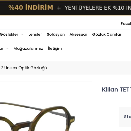
Face
 Gözlükler
Lensler
Solüsyon
Aksesuar
Gözlük Camları
ar
Mağazalarımız
İletişim
47 Unisex Optik Gözlüğü
Kilian TE
Sto