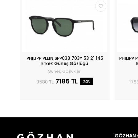
PHILIPP PLEIN SPP033 703Y 53 21 145
PHILIPP 
Erkek Güneş Gözlüğü
Güneş Gözlükleri
7185 TL
9580 TL
%25
178
GÖZHAN 