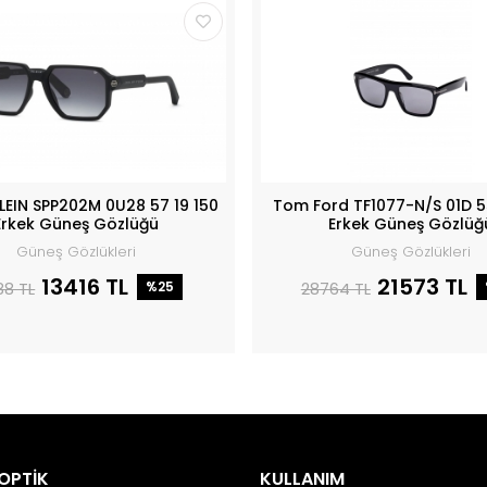
PLEIN SPP202M 0U28 57 19 150
Tom Ford TF1077-N/S 01D 5
Erkek Güneş Gözlüğü
Erkek Güneş Gözlüğ
Güneş Gözlükleri
Güneş Gözlükleri
13416 TL
21573 TL
88 TL
%25
28764 TL
OPTİK
KULLANIM