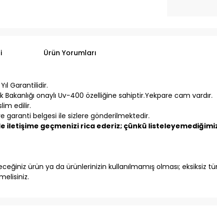
i
Ürün Yorumları
ıl Garantilidir.
k Bakanlığı onaylı Uv-400 özelliğine sahiptir.Yekpare cam vardır.
im edilir.
 garanti belgesi ile sizlere gönderilmektedir.
 iletişime geçmenizi rica ederiz; çünkü listeleyemediğimiz 
eğiniz ürün ya da ürünlerinizin kullanılmamış olması; eksiksiz tüm
elisiniz.