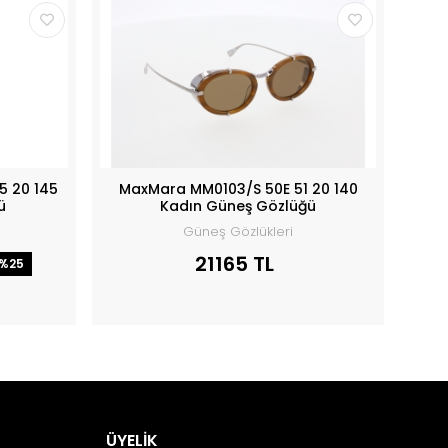
5 20 145
MaxMara MM0103/S 50E 51 20 140
ü
Kadın Güneş Gözlüğü
Güneş Gözlükleri
21165 TL
%25
ÜYELİK