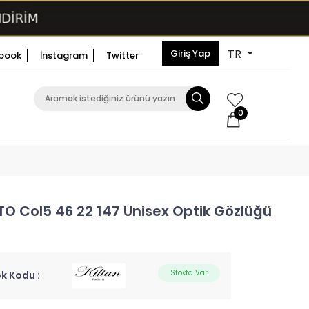
TR
Giriş Yap
book
İnstagram
Twitter
0
TTO Col5 46 22 147 Unisex Optik Gözlüğü
Stokta Var
k Kodu :