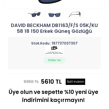
DAVID BECKHAM DB1163/F/S 05K/KU
58 18 150 Erkek Güneş Gözlüğü
Stok Kodu :
197737037307
Stokta Var
5610 TL
9350 TL
%40 İndirim
Üye olun ve sepette %10 yeni üye
indirimini kaçırmayın!