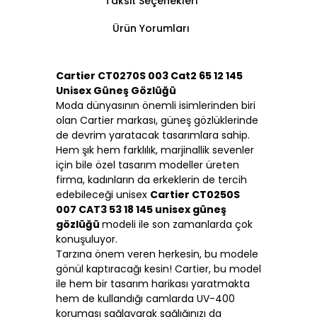
Taksit Seçenekleri
Ürün Yorumları
Cartier CT0270S 003 Cat2 65 12 145
Unisex Güneş Gözlüğü
Moda dünyasının önemli isimlerinden biri
olan Cartier markası, güneş gözlüklerinde
de devrim yaratacak tasarımlara sahip.
Hem şık hem farklılık, marjinallik sevenler
için bile özel tasarım modeller üreten
firma, kadınların da erkeklerin de tercih
edebileceği unisex
Cartier CT0250S
007 CAT3 53 18 145 unisex güneş
gözlüğü
modeli ile son zamanlarda çok
konuşuluyor.
Tarzına önem veren herkesin, bu modele
gönül kaptıracağı kesin! Cartier, bu model
ile hem bir tasarım harikası yaratmakta
hem de kullandığı camlarda UV-400
koruması sağlayarak sağlığınızı da