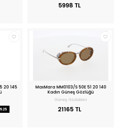
5998 TL
5 20 145
MaxMara MM0103/S 50E 51 20 140
ü
Kadın Güneş Gözlüğü
Güneş Gözlükleri
21165 TL
%25