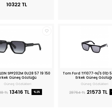
10322 TL
PLEIN SPP202M 0U28 57 19 150
Tom Ford TF1077-N/S 01D 5
Erkek Güneş Gözlüğü
Erkek Güneş Gözlüğ
Güneş Gözlükleri
Güneş Gözlükleri
13416 TL
21573 TL
88 TL
%25
28764 TL