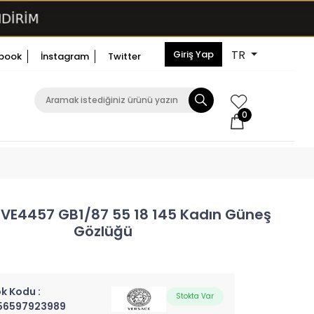
TR
Giriş Yap
book
İnstagram
Twitter
0
VE4457 GB1/87 55 18 145 Kadın Güneş
Gözlüğü
k Kodu :
Stokta Var
56597923989