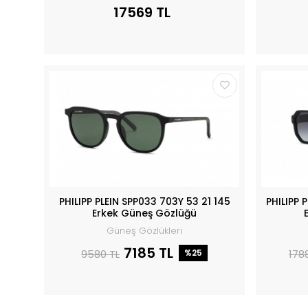
17569 TL
PHILIPP PLEIN SPP033 703Y 53 21 145
PHILIPP 
Erkek Güneş Gözlüğü
Güneş Gözlükleri
7185 TL
9580 TL
%25
178