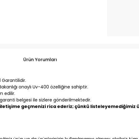
Ürün Yorumları
Garantilidir.
akanlığı onaylı Uv-400 özelliğine sahiptir.
 edilir.
aranti belgesi ile sizlere gönderilmektedir.
letişime geçmenizi rica ederiz; çünkü listeleyemediğimiz ür
iniz ürün ya da ürünlerinizin kullanılmamış olması; eksiksiz tüm fa