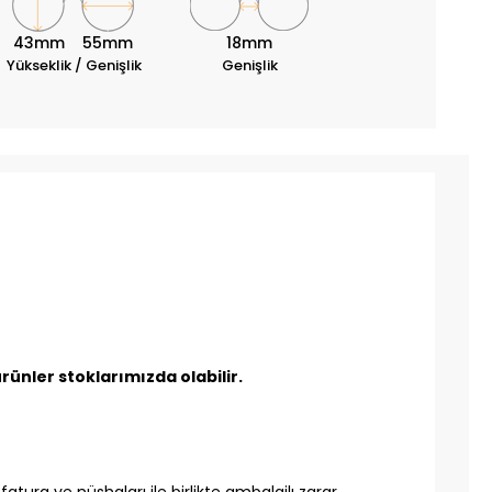
43mm
55mm
18mm
Yükseklik / Genişlik
Genişlik
ünler stoklarımızda olabilir.
tura ve nüshaları ile birlikte ambalajlı zarar