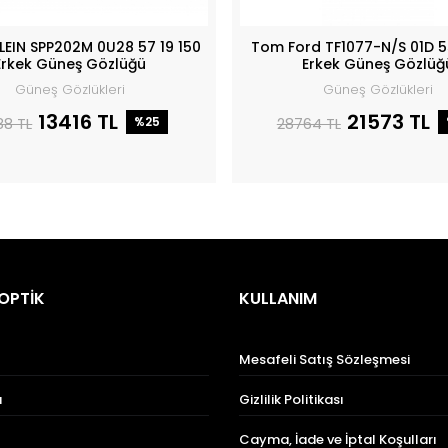
PLEIN SPP202M 0U28 57 19 150
Tom Ford TF1077-N/S 01D 5
Erkek Güneş Gözlüğü
Erkek Güneş Gözlüğ
Güneş Gözlükleri
Güneş Gözlükleri
13416 TL
21573 TL
88 TL
%25
28764 TL
OPTİK
KULLANIM
Mesafeli Satış Sözleşmesi
a
Gizlilik Politikası
Cayma, İade ve İptal Koşulları