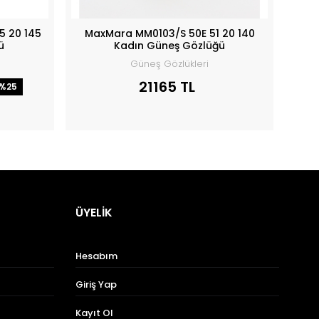
5 20 145
MaxMara MM0103/S 50E 51 20 140
ü
Kadın Güneş Gözlüğü
Güneş Gözlükleri
21165 TL
%25
ÜYELİK
Hesabım
Giriş Yap
Kayıt Ol