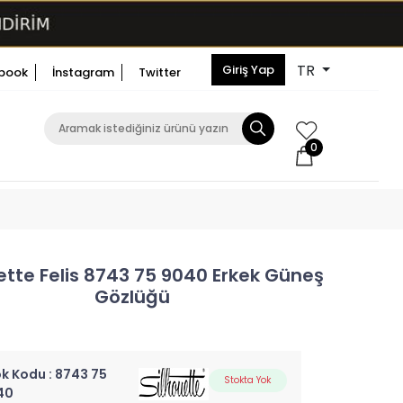
TR
Giriş Yap
book
İnstagram
Twitter
0
ette Felis 8743 75 9040 Erkek Güneş
Gözlüğü
k Kodu :
8743 75
Stokta Yok
40