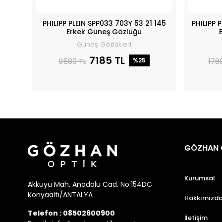
PHILIPP PLEIN SPP033 703Y 53 21 145
PHILIPP 
Erkek Güneş Gözlüğü
Güneş Gözlükleri
7185 TL
9580 TL
%25
178
GÖZHAN 
Kurumsal
Akkuyu Mah. Anadolu Cad. No:154DC
Konyaaltı/ANTALYA
Hakkımızd
Telefon :
08502600900
İletişim