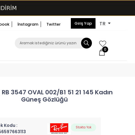
TR
Giriş Yap
book
İnstagram
Twitter
0
RB 3547 OVAL 002/B1 51 21 145 Kadın
Güneş Gözlüğü
k Kodu :
Stokta Yok
56597663113