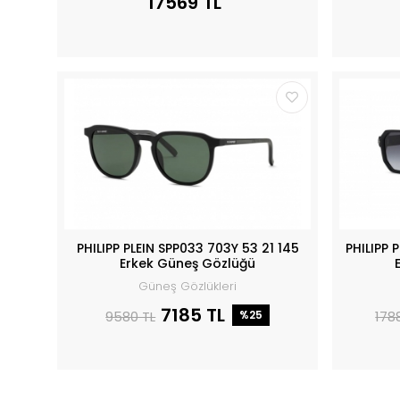
17569 TL
PHILIPP PLEIN SPP033 703Y 53 21 145
PHILIPP 
Erkek Güneş Gözlüğü
Güneş Gözlükleri
7185 TL
9580 TL
%25
178