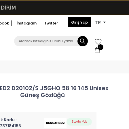
TR
Giriş Yap
book
İnstagram
Twitter
0
D2 D20102/S J5GHO 58 16 145 Unisex
Güneş Gözlüğü
k Kodu :
Stokta Yok
737184155