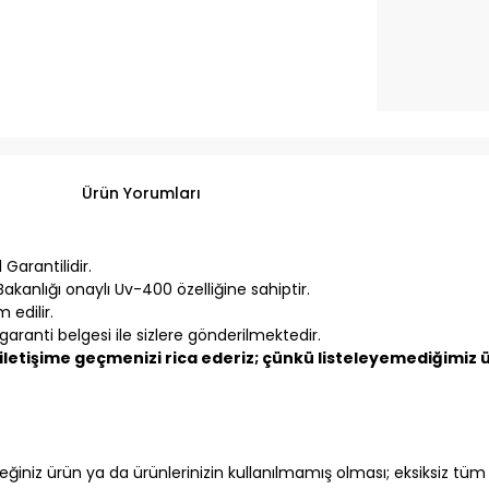
Ürün Yorumları
Garantilidir.
akanlığı onaylı Uv-400 özelliğine sahiptir.
 edilir.
aranti belgesi ile sizlere gönderilmektedir.
letişime geçmenizi rica ederiz; çünkü listeleyemediğimiz ür
iniz ürün ya da ürünlerinizin kullanılmamış olması; eksiksiz tüm fa