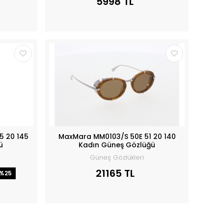
5998 TL
5 20 145
MaxMara MM0103/S 50E 51 20 140
ü
Kadın Güneş Gözlüğü
Güneş Gözlükleri
21165 TL
%25