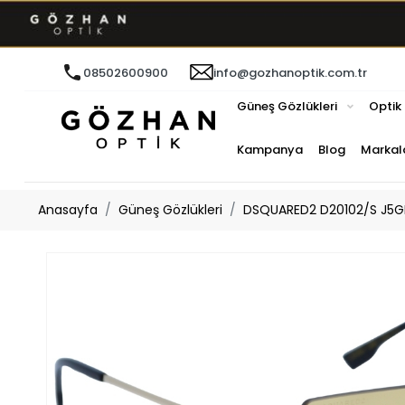
08502600900
info@gozhanoptik.com.tr
Güneş Gözlükleri
Optik
Kampanya
Blog
Markal
Anasayfa
Güneş Gözlükleri
DSQUARED2 D20102/S J5GH