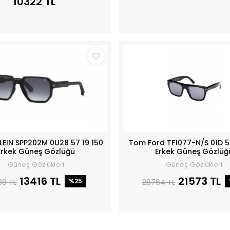
10322 TL
PLEIN SPP202M 0U28 57 19 150
Tom Ford TF1077-N/S 01D 5
Erkek Güneş Gözlüğü
Erkek Güneş Gözlüğ
Güneş Gözlükleri
Güneş Gözlükleri
13416 TL
21573 TL
88 TL
%25
28764 TL