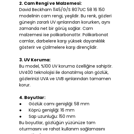
2. Cam Rengi ve Malzemesi:
David Beckham 1145/G/S 807UC 58 16 150
modelinin cam rengi, yeşildir. Bu renk, gözleri
güneşin zararlı UV ışınlarından korurken, aynı
zamanda net bir görüş sağlar. Cam
malzemesi ise polikarbonattır. Polikarbonat
camlar, darbelere karşı yüksek dayanıklılık
gösterir ve çizilmelere karşı dirençlidir.
3. UV Koruma:
Bu model, %100 UV koruma özelliğine sahiptir.
UV400 teknolojisi ile donatılmış olan gözlük,
gözlerinizi UVA ve UVB ışınlarından tamamen
korur.
4. Boyutlar:
● Gözlük camı genişliği: 58 mm
● Köprü genişliği: 16 mm
● Sap uzunluğu: 150 mm
Bu boyutlar, gözlüğün yüzünüze tam
oturmasını ve rahat kullanım sağlamasını